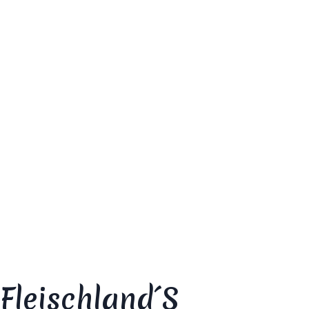
débutant, Banzai offre une plateforme
sécurisée pour une expérience captivante.
Recent Posts
Fleischland´s
Présentation Experte De Winamax Casino