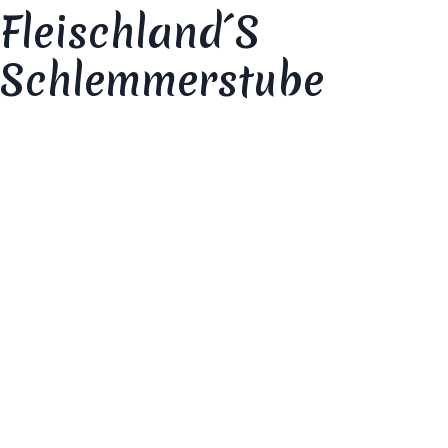
Fleischland´s
Commission, il garantit une expérience
sécurisée. La maîtrise de la analyse des chances
Schlemmerstube
est cruciale pour augmenter les opportunités de
victoires, notamment avec des jackpots […]
READ MORE
Ziad Alnuss
casinowazamba
Chancenanalyse Für Siege
Im Richard Casino